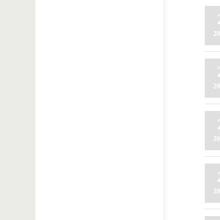
20
20
20
20