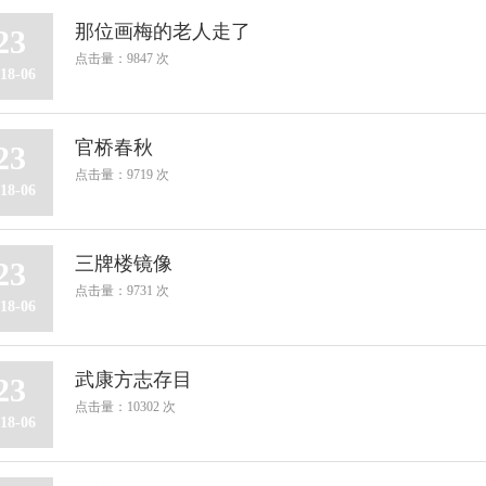
那位画梅的老人走了
23
点击量：9847 次
18-06
官桥春秋
23
点击量：9719 次
18-06
三牌楼镜像
23
点击量：9731 次
18-06
武康方志存目
23
点击量：10302 次
18-06