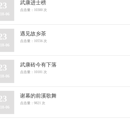
武康进士榜
23
点击量：10300 次
18-06
遇见故乡茶
23
点击量：10556 次
18-06
武康砖今有下落
23
点击量：10181 次
18-06
谢幕的前溪歌舞
23
点击量：9821 次
18-06