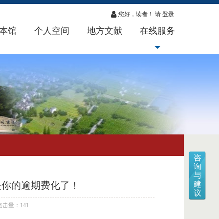
您好，读者！ 请
登录
本馆
个人空间
地方文献
在线服务
咨
询
与
是你的逾期费化了！
建
议
点击量：141