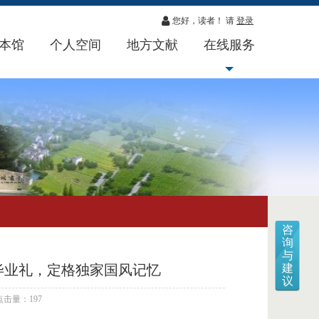
您好，读者！ 请
登录
本馆
个人空间
地方文献
在线服务
咨
询
与
毕业礼，定格独家国风记忆
建
议
点击量：197