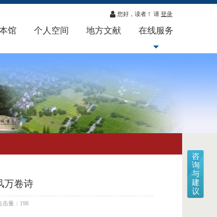
您好，读者！ 请
登录
本馆
个人空间
地方文献
在线服务
咨
询
与
风万卷诗
建
议
点击量：198