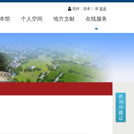
您好，读者！ 请
登录
本馆
个人空间
地方文献
在线服务
咨
询
与
建
议