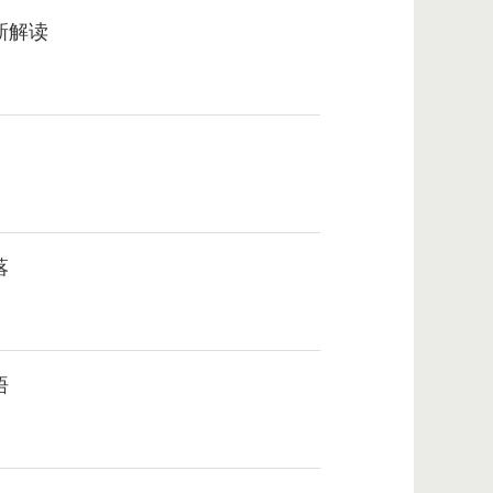
新解读
》
落
悟