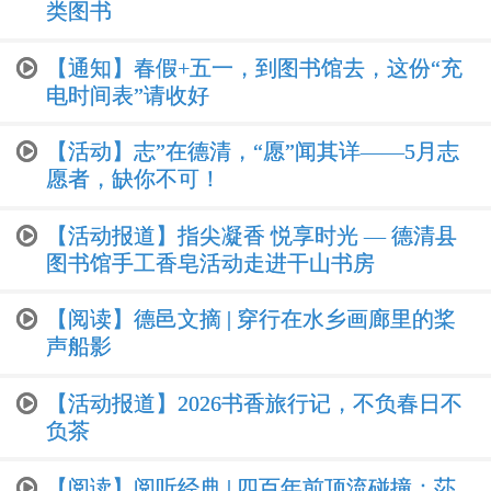
类图书
【通知】春假+五一，到图书馆去，这份“充
电时间表”请收好
【活动】志”在德清，“愿”闻其详——5月志
愿者，缺你不可！
【活动报道】指尖凝香 悦享时光 — 德清县
图书馆手工香皂活动走进干山书房
【阅读】德邑文摘 | 穿行在水乡画廊里的桨
声船影
【活动报道】2026书香旅行记，不负春日不
负茶
【阅读】阅听经典 | 四百年前顶流碰撞：莎