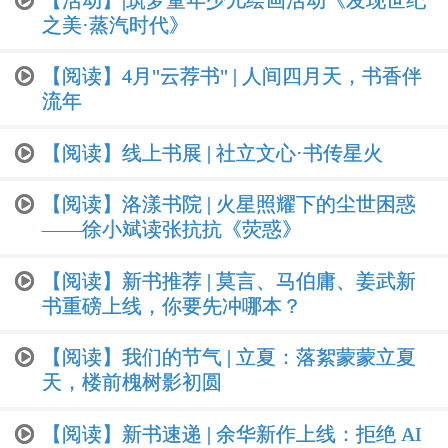
【活动】|筑梦童年少儿绘画活动《发现世纪
之美·蒸汽时代》
【阅读】4月"云荐书" | 人间四月天，书香伴
流年
【阅读】线上书展 | 社立文心·书传星火
【阅读】洛漾书院 | 火星照耀下的尘世困惑
——徐小斌读张抗抗《荧惑》
【阅读】新书推荐 | 莫言、马伯庸、姜武新
书重磅上线，你要先冲哪本？
【阅读】我们的节气 | 立夏：落絮蒙蒙立夏
天，楼前槐树影初圆
【阅读】新书速递 | 余华新作上线：拒绝 AI