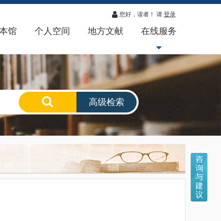
您好，读者！ 请
登录
本馆
个人空间
地方文献
在线服务
高级检索
咨
询
与
建
议