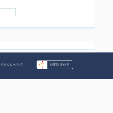
智图联盟成员
是第
1542126
位访客