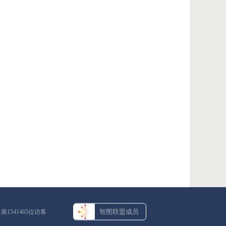
智图联盟成员
是第
1541465
位访客