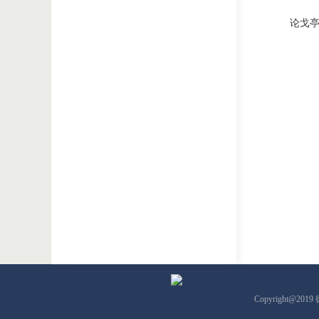
论戈
Copyright@201