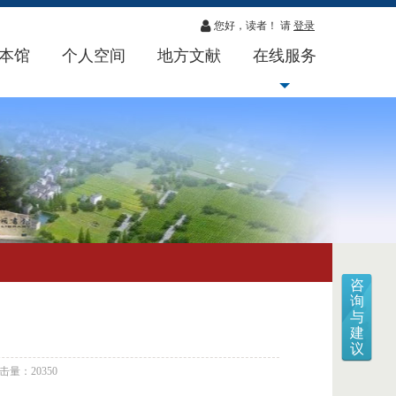
您好，读者！ 请
登录
本馆
个人空间
地方文献
在线服务
咨
询
与
建
议
击量：20350