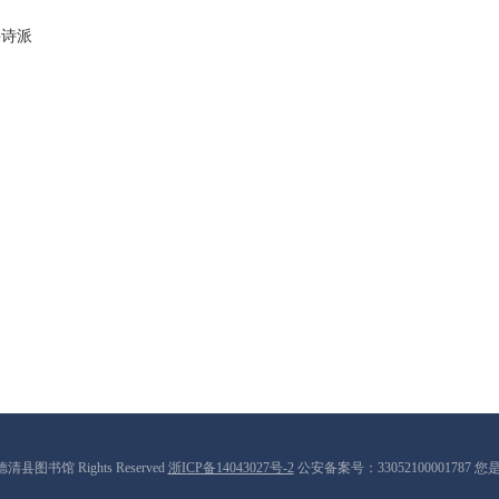
亭诗派
9 德清县图书馆 Rights Reserved
浙ICP备14043027号-2
公安备案号：33052100001787 您