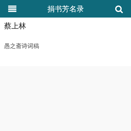
捐书芳名录
蔡上林
愚之斋诗词稿