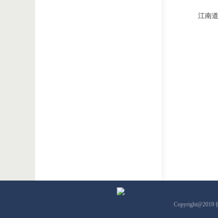
江南
Copyright@201