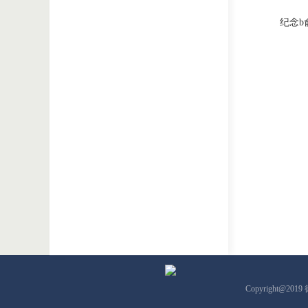
纪念b
Copyright@201