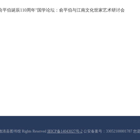
俞平伯诞辰110周年“国学论坛：俞平伯与江南文化世家艺术研讨会
9 德清县图书馆 Rights Reserved
浙ICP备14043027号-2
公安备案号：33052100001787 您