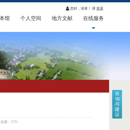
您好，读者！ 请
登录
本馆
个人空间
地方文献
在线服务
咨
询
与
建
议
击量：5751