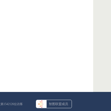
智图联盟成员
是第
1542126
位访客