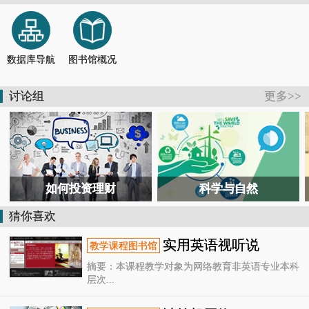
【通知】德清县图书馆关于恢复开放的通知
2026-07-13
【活动报道】书香润童心 馆园共牵手
2026-07-04
【通知】德清县图书馆关于临时闭馆的通知
2026-07-11
【公告】@德清人，暑假去哪儿？图书馆开放时间表来了！
2026-06-28
数据库导航
图书馆概况
【活动报道】国潮非遗润韶华！德清这场青春毕业礼，定格独家国风记忆
2026-06-26
【活动报道】在“风沙”中共读，向“星辰”处对话——德清这场跨界书会太酷了
2026-07-26
讨论组
更多>>
【活动报道】6小时鏖战！ 2026长三角阅读马拉松德清赛场惊现最强读书人
2026-07-25
如何投资理财
科学与自然
猜你喜欢
实用英语视听说
摘要：本课程教学对象为网络教育非英语专业本科
层次...