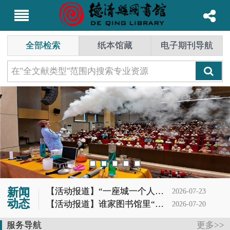
全部检索
纸本馆藏
电子期刊导航
新闻
【活动报道】“一座城一个人一本书”第62期分享会
2026-07-23
动态
【活动报道】谁家图书馆里“冒烟”又“造云”？噢，是德图小读者的科学DNA动了！
2026-07-20
【活动报道】夏蝉鸣，茶香起——记首场茶书社活动
2026-07-19
服务导航
更多>>