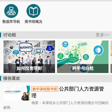
【活动报道】书香润童心 馆园共牵手
2026-07-04
【通知】德清县图书馆关于临时闭馆的通知
2026-07-11
【公告】@德清人，暑假去哪儿？图书馆开放时间表来了！
2026-06-28
数据库导航
图书馆概况
【活动报道】国潮非遗润韶华！德清这场青春毕业礼，定格独家国风记忆
2026-06-26
【活动报道】在“风沙”中共读，向“星辰”处对话——德清这场跨界书会太酷了
2026-07-26
讨论组
更多>>
【活动报道】6小时鏖战！ 2026长三角阅读马拉松德清赛场惊现最强读书人
2026-07-25
如何投资理财
科学与自然
猜你喜欢
公共部门人力资源管
理
摘要：本课程从公共部门人力资源的概念与范畴的
解释...