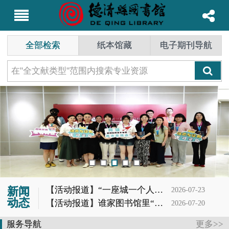
全部检索
纸本馆藏
电子期刊导航
【活动报道】“一座城一个人一本书”第62期分享会
2026-07-23
新闻
动态
【活动报道】谁家图书馆里“冒烟”又“造云”？噢，是德图小读者的科学DNA动了！
2026-07-20
【活动报道】夏蝉鸣，茶香起——记首场茶书社活动
2026-07-19
服务导航
更多>>
【通知】德清县图书馆关于恢复开放的通知
2026-07-13