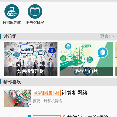
【通知】德清县图书馆关于恢复开放的通知
2026-07-13
【活动报道】书香润童心 馆园共牵手
2026-07-04
【通知】德清县图书馆关于临时闭馆的通知
2026-07-11
【公告】@德清人，暑假去哪儿？图书馆开放时间表来了！
2026-06-28
数据库导航
图书馆概况
【活动报道】国潮非遗润韶华！德清这场青春毕业礼，定格独家国风记忆
2026-06-26
【活动报道】在“风沙”中共读，向“星辰”处对话——德清这场跨界书会太酷了
2026-07-26
讨论组
更多>>
【活动报道】6小时鏖战！ 2026长三角阅读马拉松德清赛场惊现最强读书人
2026-07-25
如何投资理财
科学与自然
猜你喜欢
计算机网络
摘要：计算机网络