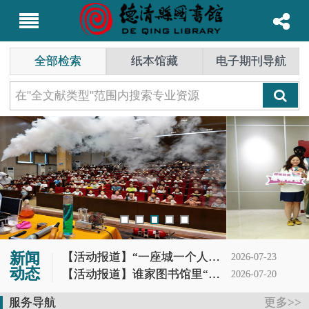
全部检索
纸本馆藏
电子期刊导航
新闻
【活动报道】“一座城一个人一本书”第62期分享会
2026-07-23
动态
【活动报道】谁家图书馆里“冒烟”又“造云”？噢，是德图小读者的科学DNA动了！
2026-07-20
【活动报道】夏蝉鸣，茶香起——记首场茶书社活动
2026-07-19
服务导航
更多>>