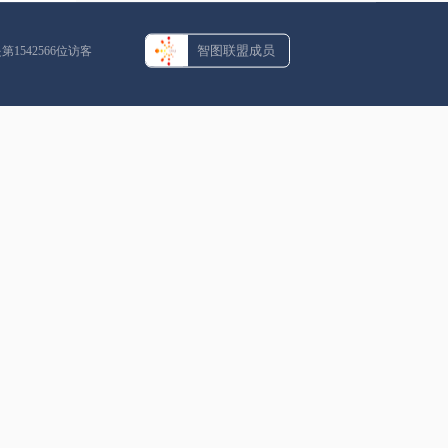
智图联盟成员
是第
1542566
位访客