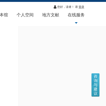
您好，读者！ 请
登录
本馆
个人空间
地方文献
在线服务
咨
询
与
建
议