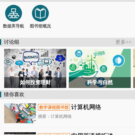
【通知】德清县图书馆关于恢复开放的通知
2026-07-13
【活动报道】书香润童心 馆园共牵手
2026-07-04
【通知】德清县图书馆关于临时闭馆的通知
2026-07-11
【公告】@德清人，暑假去哪儿？图书馆开放时间表来了！
2026-06-28
数据库导航
图书馆概况
【活动报道】国潮非遗润韶华！德清这场青春毕业礼，定格独家国风记忆
2026-06-26
【活动报道】在“风沙”中共读，向“星辰”处对话——德清这场跨界书会太酷了
2026-07-26
讨论组
更多>>
【活动报道】6小时鏖战！ 2026长三角阅读马拉松德清赛场惊现最强读书人
2026-07-25
如何投资理财
科学与自然
猜你喜欢
计算机网络
摘要：计算机网络