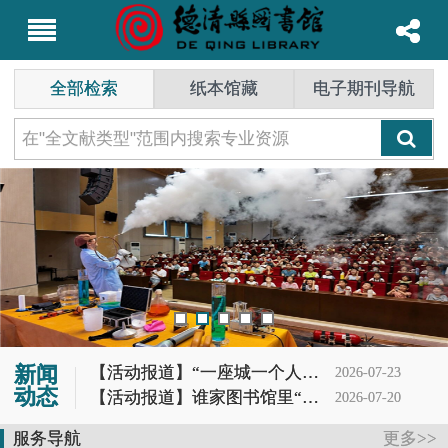
全部检索
纸本馆藏
电子期刊导航
新闻
【活动报道】“一座城一个人一本书”第62期分享会
2026-07-23
动态
【活动报道】谁家图书馆里“冒烟”又“造云”？噢，是德图小读者的科学DNA动了！
2026-07-20
【活动报道】夏蝉鸣，茶香起——记首场茶书社活动
2026-07-19
服务导航
更多>>