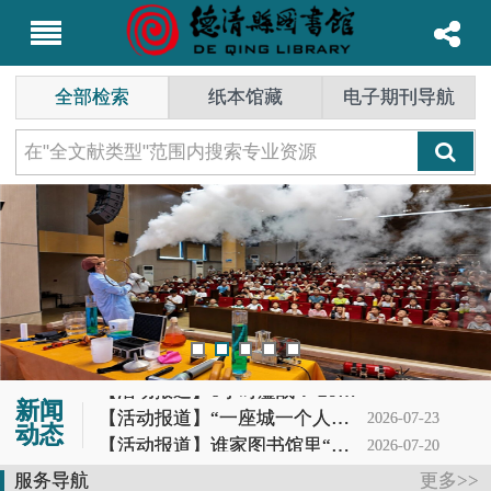
全部检索
纸本馆藏
电子期刊导航
【活动报道】6小时鏖战！ 2026长三角阅读马拉松德清赛场惊现最强读书人
2026-07-25
新闻
【活动报道】“一座城一个人一本书”第62期分享会
2026-07-23
动态
【活动报道】谁家图书馆里“冒烟”又“造云”？噢，是德图小读者的科学DNA动了！
2026-07-20
【活动报道】夏蝉鸣，茶香起——记首场茶书社活动
2026-07-19
服务导航
更多>>