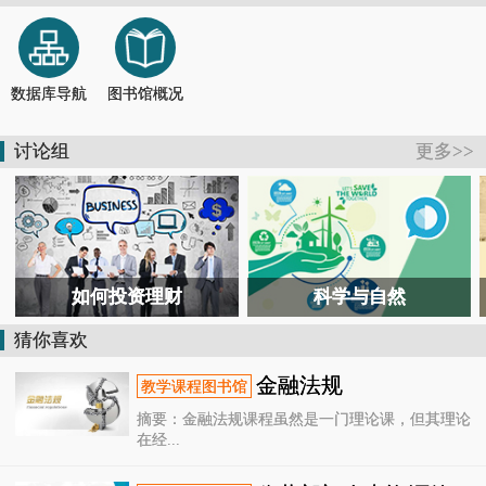
【通知】德清县图书馆关于恢复开放的通知
2026-07-13
【活动报道】书香润童心 馆园共牵手
2026-07-04
【通知】德清县图书馆关于临时闭馆的通知
2026-07-11
【公告】@德清人，暑假去哪儿？图书馆开放时间表来了！
2026-06-28
数据库导航
图书馆概况
【活动报道】国潮非遗润韶华！德清这场青春毕业礼，定格独家国风记忆
2026-06-26
【活动报道】在“风沙”中共读，向“星辰”处对话——德清这场跨界书会太酷了
2026-07-26
讨论组
更多>>
如何投资理财
科学与自然
猜你喜欢
金融法规
摘要：金融法规课程虽然是一门理论课，但其理论
在经...