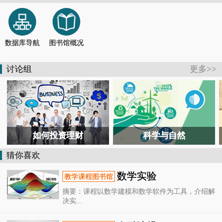
【活动报道】夏蝉鸣，茶香起——记首场茶书社活动
2026-07-19
【通知】德清县图书馆关于恢复开放的通知
2026-07-13
【活动报道】书香润童心 馆园共牵手
2026-07-04
【通知】德清县图书馆关于临时闭馆的通知
2026-07-11
数据库导航
图书馆概况
【公告】@德清人，暑假去哪儿？图书馆开放时间表来了！
2026-06-28
【通知】德清县图书馆关于临时闭馆的通知
2026-08-09
讨论组
更多>>
【活动报道】在“风沙”中共读，向“星辰”处对话——德清这场跨界书会太酷了
2026-07-26
如何投资理财
科学与自然
猜你喜欢
数学实验
摘要：课程以数学建模和数学软件为工具，介绍解
决实...