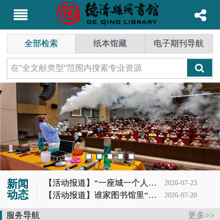
全部检索
纸本馆藏
电子期刊导航
新闻
【活动报道】“一座城一个人一本书”第62期分享会
2026-07-23
动态
【活动报道】谁家图书馆里“冒烟”又“造云”？噢，是德图小读者的科学DNA动了！
2026-07-20
【活动报道】夏蝉鸣，茶香起——记首场茶书社活动
2026-07-19
服务导航
更多>>