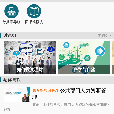
【通知】德清县图书馆关于恢复开放的通知
2026-07-13
【活动报道】书香润童心 馆园共牵手
2026-07-04
【通知】德清县图书馆关于临时闭馆的通知
2026-07-11
【公告】@德清人，暑假去哪儿？图书馆开放时间表来了！
2026-06-28
数据库导航
图书馆概况
【活动报道】国潮非遗润韶华！德清这场青春毕业礼，定格独家国风记忆
2026-06-26
【活动报道】在“风沙”中共读，向“星辰”处对话——德清这场跨界书会太酷了
2026-07-26
讨论组
更多>>
【活动报道】6小时鏖战！ 2026长三角阅读马拉松德清赛场惊现最强读书人
2026-07-25
如何投资理财
科学与自然
猜你喜欢
公共部门人力资源管
理
摘要：本课程从公共部门人力资源的概念与范畴的
解释...