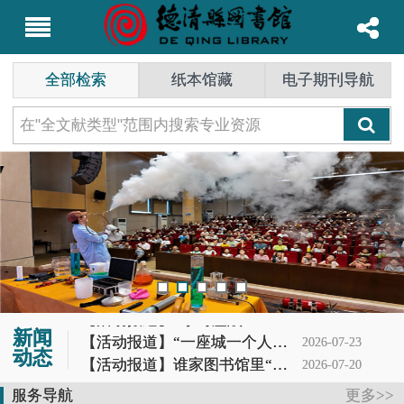
全部检索
纸本馆藏
电子期刊导航
【活动报道】6小时鏖战！ 2026长三角阅读马拉松德清赛场惊现最强读书人
2026-07-25
新闻
【活动报道】“一座城一个人一本书”第62期分享会
2026-07-23
动态
【活动报道】谁家图书馆里“冒烟”又“造云”？噢，是德图小读者的科学DNA动了！
2026-07-20
【活动报道】夏蝉鸣，茶香起——记首场茶书社活动
2026-07-19
服务导航
更多>>