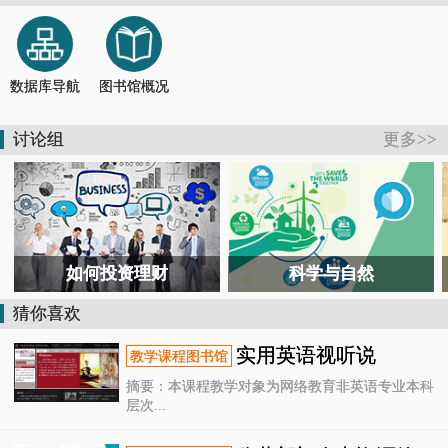
【通知】德清县图书馆关于恢复开放的通知
2026-07-13
【活动报道】书香润童心 馆园共牵手
2026-07-04
【通知】德清县图书馆关于临时闭馆的通知
2026-07-11
【公告】@德清人，暑假去哪儿？图书馆开放时间表来了！
2026-06-28
数据库导航
图书馆概况
【活动报道】国潮非遗润韶华！德清这场青春毕业礼，定格独家国风记忆
2026-06-26
【活动报道】在“风沙”中共读，向“星辰”处对话——德清这场跨界书会太酷了
2026-07-26
讨论组
更多>>
如何投资理财
科学与自然
猜你喜欢
实用英语视听说
摘要：本课程教学对象为网络教育非英语专业本科
层次...